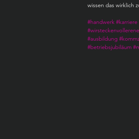
wissen das wirklich z
#handwerk
#karriere
#wirsteckenvollerene
#ausbildung
#kommz
#betriebsjubiläum
#m