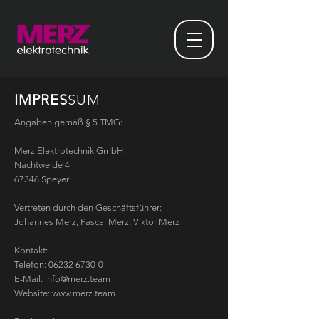
IMPRES
SUM
Angaben gemäß § 5 TMG:
Merz Elektrotechnik GmbH
Nachtweide 4
67346 Speyer
Vertreten durch den Geschäftsführer:
Johannes Merz, Pascal Merz, Viktor Merz
Kontakt:
Telefon: 06232 6730-0
E-Mail: info@merz.team
Website:
www.merz.team