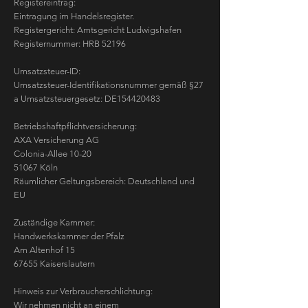
Registereintrag:
Eintragung im Handelsregister.
Registergericht: Amtsgericht Ludwigshafen
Registernummer: HRB 52196
Umsatzsteuer-ID:
Umsatzsteuer-Identifikationsnummer gemäß §27
a Umsatzsteuergesetz: DE154420483
Betriebshaftpflichtversicherung:
AXA Versicherung AG
Colonia-Allee 10-20
51067 Köln
Räumlicher Geltungsbereich: Deutschland und
EU
Zuständige Kammer:
Handwerkskammer der Pfalz
Am Altenhof 15
67655 Kaiserslautern
Hinweis zur Verbraucherschlichtung:
Wir nehmen nicht an einem