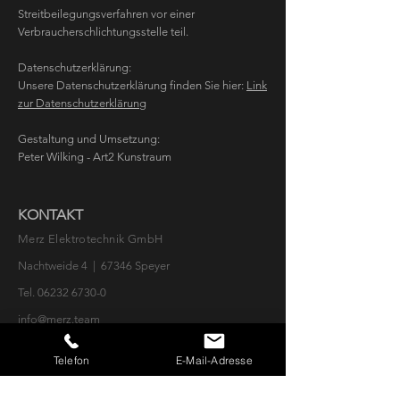
Streitbeilegungsverfahren vor einer
Verbraucherschlichtungsstelle teil.
Datenschutzerklärung:
Unsere Datenschutzerklärung finden Sie hier:
Link
zur Datenschutzerklärung
Gestaltung und Umsetzung:
Peter Wilking - Art2 Kunstraum
KONTAKT
Merz Elektrotechnik GmbH
Nachtweide 4 | 67346 Speyer
Tel.
06232 6730-0
info@merz.team
GESCHÄFTSZEITEN
Telefon
E-Mail-Adresse
Montag - Donnerstag : 08:00 - 12:00 und