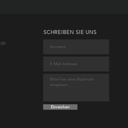
roniker (m/w/d) für
gie- und Gebäudetechnik
SCHREIBEN SIE UNS
:00
Einreichen