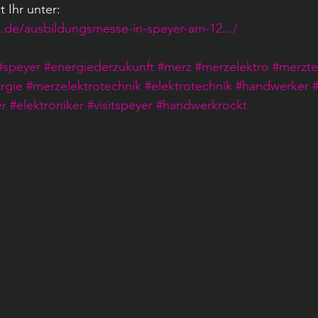
t Ihr unter:
k.de/ausbildungsmesse-in-speyer-am-12.../
#speyer
#energiederzukunft
#merz
#merzelektro
#merzt
rgie
#merzelektrotechnik
#elektrotechnik
#handwerker
er
#elektroniker
#visitspeyer
#handwerkrockt