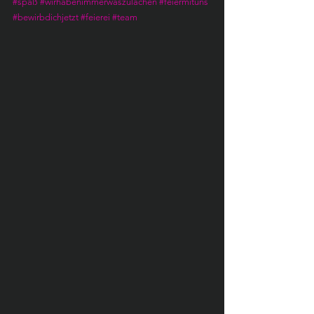
#spaß
#wirhabenimmerwaszulachen
#feiermituns
#bewirbdichjetzt
#feierei
#team