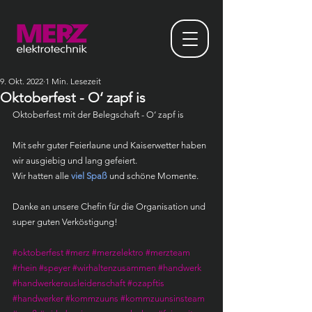
9. Okt. 2022
1 Min. Lesezeit
Oktoberfest - O‘ zapf is
Oktoberfest mit der Belegschaft - O‘ zapf is
Mit sehr guter Feierlaune und Kaiserwetter haben 
wir ausgiebig und lang gefeiert.
Wir hatten alle 
viel Spaß
 und schöne Momente.
Danke an unsere Chefin für die Organisation und 
super guten Verköstigung!
#oktoberfest
#merz
#merzelektro
#merzteam
#rhein
#speyer
#wirhaltenzusammen
#handwerk
#handwerkerausleidenschaft
#ozapftis
#handwerker
#kommzuuns
#kommzuunsinsteam